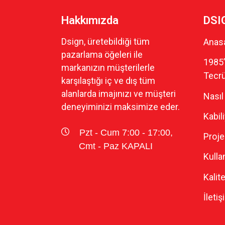
Hakkımızda
DSI
Dsign, üretebildiği tüm
Anas
pazarlama öğeleri ile
1985’
markanızın müşterilerle
Tecr
karşılaştığı iç ve dış tüm
alanlarda imajınızı ve müşteri
Nasıl 
deneyiminizi maksimize eder.
Kabil
Pzt - Cum 7:00 - 17:00,
Proje
Cmt - Paz KAPALI
Kulla
Kalit
İletiş