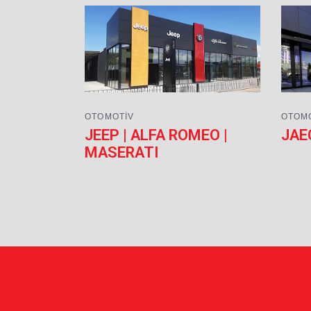
OTOMOTIV
OTOM
JEEP | ALFA ROMEO |
JAE
MASERATI