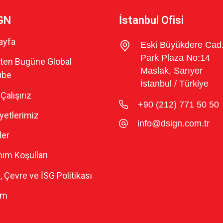
GN
İstanbul Ofisi
ayfa
Eski Büyükdere Cad
Park Plaza No:14
ten Bugüne Global
Maslak, Sarıyer
übe
İstanbul / Türkiye
Çalışırız
+90 (212) 771 50 50
iyetlerimiz
info@dsign.com.tr
ler
nım Koşulları
e, Çevre ve İSG Politikası
im